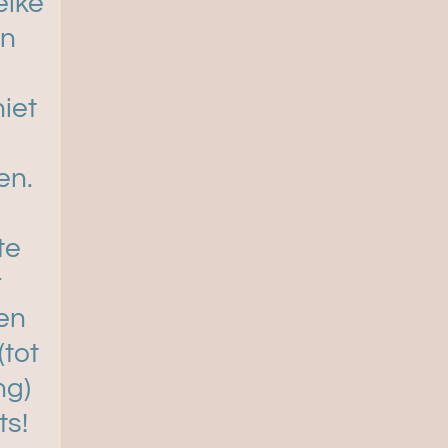
eike
en
niet
en.
te
r
en
(tot
ng)
ts!