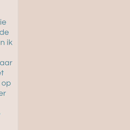
ie
ede
n ik
haar
et
 op
er
n
e