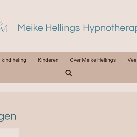
Meike Hellings
Hypnothera
 kind heling
Kinderen
Over Meike Hellings
Vee
ngen