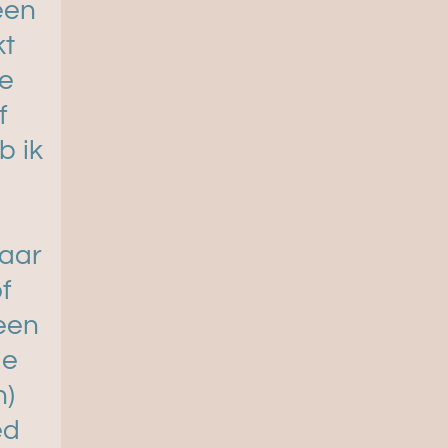
een
kt
ke
f
b ik
e
aar
f
 een
ie
n)
ed