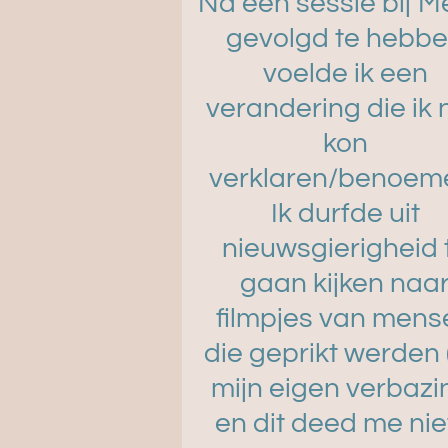
Na één sessie bij M
gevolgd te hebb
voelde ik een
verandering die ik 
kon
verklaren/benoem
Ik durfde uit
nieuwsgierigheid 
gaan kijken naa
filmpjes van mens
die geprikt werden 
mijn eigen verbazi
en dit deed me nie