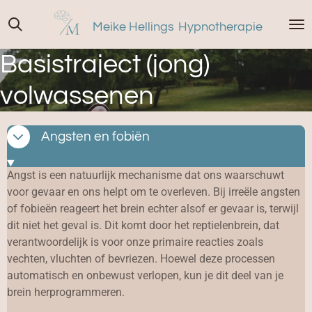
Ga
Meike Hellings
Hypnotherapie
direct
naar
Basistraject (jong)
de
hoofdinhoud
volwassenen
Angsten en fobiën
Angst is een natuurlijk mechanisme dat ons waarschuwt
voor gevaar en ons helpt om te overleven. Bij irreële angsten
of fobieën reageert het brein echter alsof er gevaar is, terwijl
dit niet het geval is. Dit komt door het reptielenbrein, dat
verantwoordelijk is voor onze primaire reacties zoals
vechten, vluchten of bevriezen. Hoewel deze processen
automatisch en onbewust verlopen, kun je dit deel van je
brein herprogrammeren.